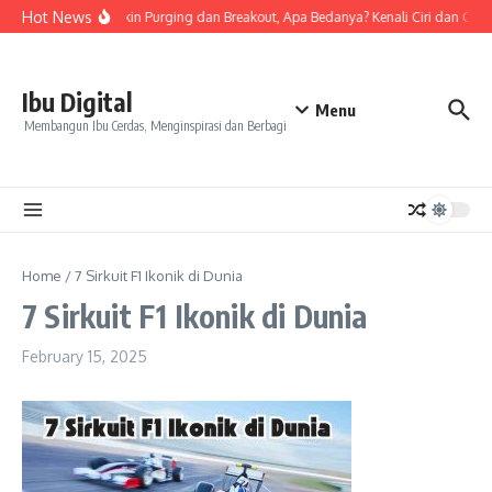
Skip to content
Hot News
Tanda Skin Purging dan Breakout, Apa Bedanya? Kenali Ciri dan Cara
Ibu Digital
Menu
Membangun Ibu Cerdas, Menginspirasi dan Berbagi
Home
/
7 Sirkuit F1 Ikonik di Dunia
7 Sirkuit F1 Ikonik di Dunia
February 15, 2025