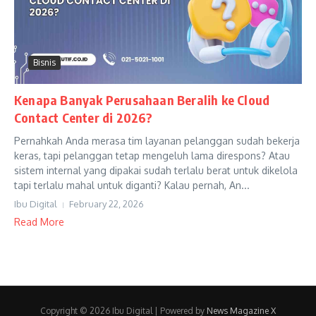
Bisnis
Kenapa Banyak Perusahaan Beralih ke Cloud
Contact Center di 2026?
Pernahkah Anda merasa tim layanan pelanggan sudah bekerja
keras, tapi pelanggan tetap mengeluh lama direspons? Atau
sistem internal yang dipakai sudah terlalu berat untuk dikelola
tapi terlalu mahal untuk diganti? Kalau pernah, An...
Ibu Digital
February 22, 2026
Read More
Copyright © 2026 Ibu Digital | Powered by
News Magazine X