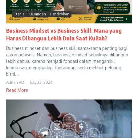
Bisnis
Keuangan
Pendidikan
Business Mindset vs Business Skill: Mana yang
Harus Dibangun Lebih Dulu Saat Kuliah?
Business mindset dan business skill sama-sama penting bagi
calon pebisnis. Namun, business mindset sebaiknya dibangun
lebih dahulu karena menjadi fondasi dalam mengambil
keputusan, menghadapi tantangan, serta melihat peluang
bisni...
Admin AD
July 22, 2026
Read More