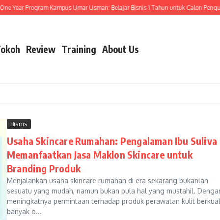
Year Program Kampus Umar Usman: Belajar Bisnis 1 Tahun untuk Calon Pengusa
okoh
Review
Training
About Us
Bisnis
Usaha Skincare Rumahan: Pengalaman Ibu Suliva
Memanfaatkan Jasa Maklon Skincare untuk
Branding Produk
Menjalankan usaha skincare rumahan di era sekarang bukanlah
sesuatu yang mudah, namun bukan pula hal yang mustahil. Denga
meningkatnya permintaan terhadap produk perawatan kulit berkuali
banyak o...