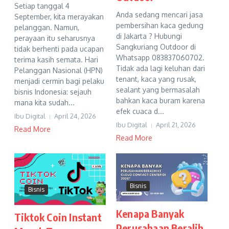
Setiap tanggal 4
Anda sedang mencari jasa
September, kita merayakan
pembersihan kaca gedung
pelanggan. Namun,
di Jakarta ? Hubungi
perayaan itu seharusnya
Sangkuriang Outdoor di
tidak berhenti pada ucapan
Whatsapp 083837060702.
terima kasih semata. Hari
Tidak ada lagi keluhan dari
Pelanggan Nasional (HPN)
tenant, kaca yang rusak,
menjadi cermin bagi pelaku
sealant yang bermasalah
bisnis Indonesia: sejauh
bahkan kaca buram karena
mana kita sudah...
efek cuaca d...
Ibu Digital
April 24, 2026
Ibu Digital
April 21, 2026
Read More
Read More
Bisnis
Bisnis
Kenapa Banyak
Tiktok Coin Instant
Perusahaan Beralih