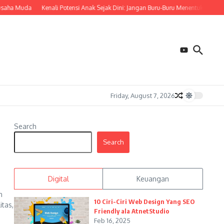
ha Muda
Kenali Potensi Anak Sejak Dini: Jangan Buru-Buru Menentukan Masa 
Friday, August 7, 2026
Search
Search
Digital
Keuangan
n
10 Ciri-Ciri Web Design Yang SEO
tas,
Friendly ala AtnetStudio
Feb 16, 2025