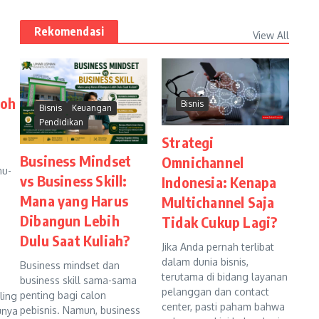
Rekomendasi
View All
roh
Bisnis
Bisnis
Keuangan
Pendidikan
Strategi
Business Mindset
Omnichannel
nu-
vs Business Skill:
Indonesia: Kenapa
Mana yang Harus
Multichannel Saja
Dibangun Lebih
Tidak Cukup Lagi?
Dulu Saat Kuliah?
Jika Anda pernah terlibat
dalam dunia bisnis,
Business mindset dan
terutama di bidang layanan
business skill sama-sama
pelanggan dan contact
penting bagi calon
ling
center, pasti paham bahwa
pebisnis. Namun, business
unya