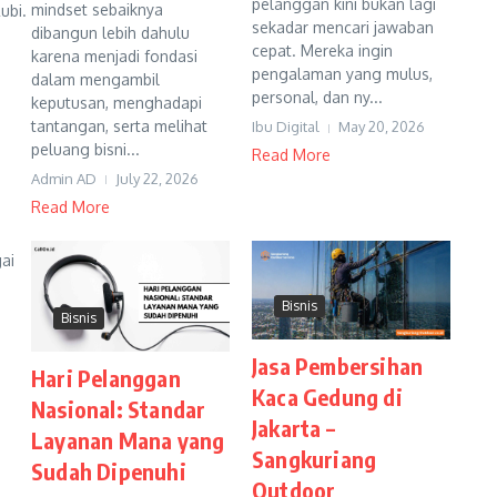
pelanggan kini bukan lagi
mindset sebaiknya
ubi.
sekadar mencari jawaban
dibangun lebih dahulu
cepat. Mereka ingin
karena menjadi fondasi
pengalaman yang mulus,
dalam mengambil
personal, dan ny...
keputusan, menghadapi
tantangan, serta melihat
Ibu Digital
May 20, 2026
peluang bisni...
Read More
Admin AD
July 22, 2026
Read More
ai
Bisnis
Bisnis
Jasa Pembersihan
Hari Pelanggan
Kaca Gedung di
Nasional: Standar
Jakarta –
Layanan Mana yang
Sangkuriang
Sudah Dipenuhi
Outdoor