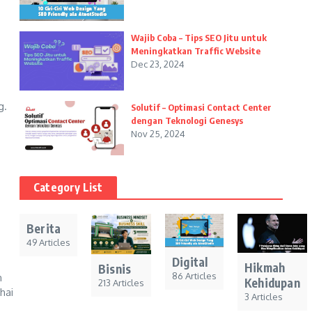
Wajib Coba – Tips SEO Jitu untuk
Meningkatkan Traffic Website
Dec 23, 2024
g.
Solutif – Optimasi Contact Center
dengan Teknologi Genesys
Nov 25, 2024
Category List
Berita
o
49 Articles
Digital
Hikmah
Bisnis
86 Articles
n
Kehidupan
213 Articles
hai
3 Articles