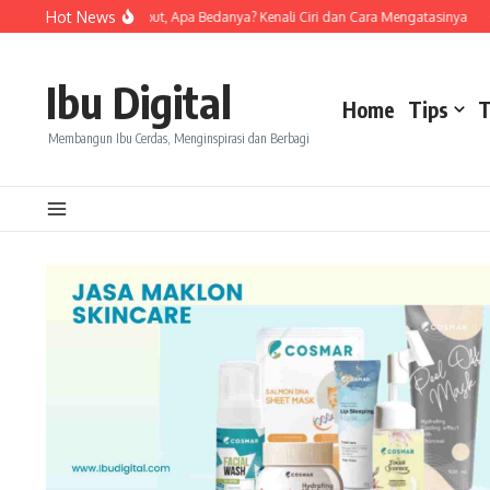
Skip to content
Hot News
n Purging dan Breakout, Apa Bedanya? Kenali Ciri dan Cara Mengatasinya
One 
Ibu Digital
Home
Tips
T
Membangun Ibu Cerdas, Menginspirasi dan Berbagi