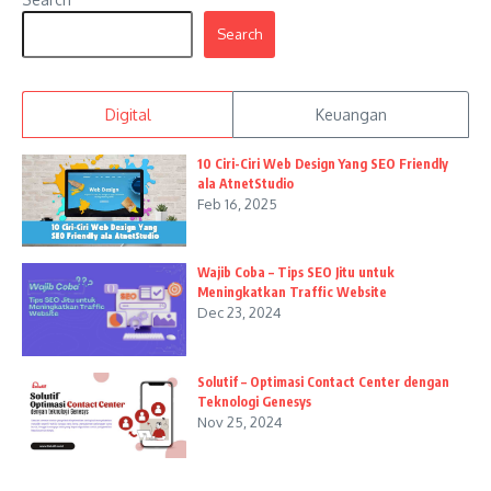
Search
Digital
Keuangan
10 Ciri-Ciri Web Design Yang SEO Friendly
ala AtnetStudio
Feb 16, 2025
Wajib Coba – Tips SEO Jitu untuk
Meningkatkan Traffic Website
Dec 23, 2024
Solutif – Optimasi Contact Center dengan
Teknologi Genesys
Nov 25, 2024