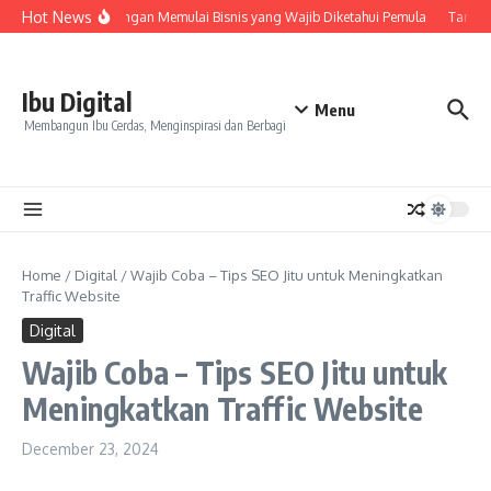
Skip to content
Hot News
7 Keuntungan Memulai Bisnis yang Wajib Diketahui Pemula
Tanda Sk
Ibu Digital
Menu
Membangun Ibu Cerdas, Menginspirasi dan Berbagi
Home
/
Digital
/
Wajib Coba – Tips SEO Jitu untuk Meningkatkan
Traffic Website
Digital
Wajib Coba – Tips SEO Jitu untuk
Meningkatkan Traffic Website
December 23, 2024