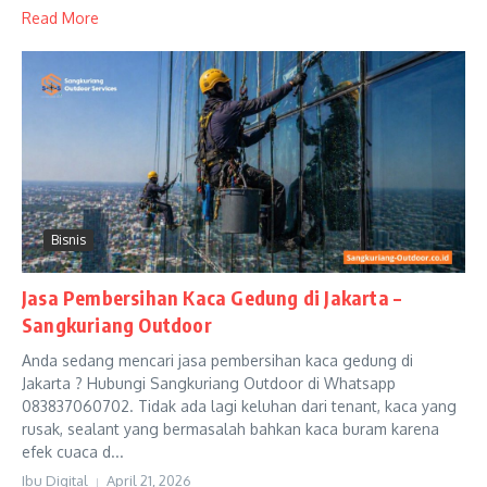
Read More
Bisnis
Jasa Pembersihan Kaca Gedung di Jakarta –
Sangkuriang Outdoor
Anda sedang mencari jasa pembersihan kaca gedung di
Jakarta ? Hubungi Sangkuriang Outdoor di Whatsapp
083837060702. Tidak ada lagi keluhan dari tenant, kaca yang
rusak, sealant yang bermasalah bahkan kaca buram karena
efek cuaca d...
Ibu Digital
April 21, 2026