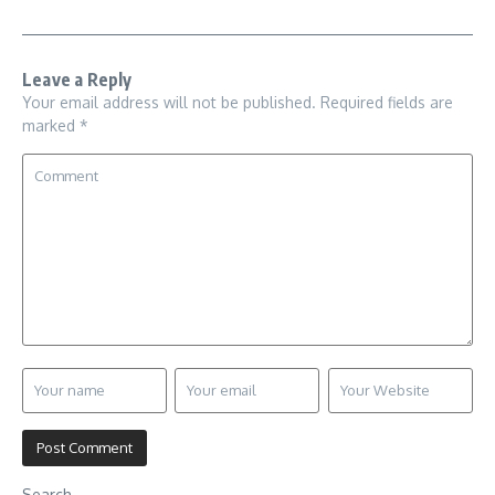
Leave a Reply
Your email address will not be published.
Required fields are
marked
*
Search