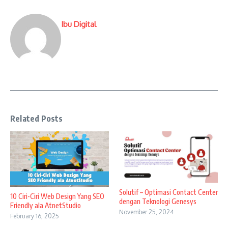
Ibu Digital
Related Posts
Solutif – Optimasi Contact Center
10 Ciri-Ciri Web Design Yang SEO
dengan Teknologi Genesys
Friendly ala AtnetStudio
November 25, 2024
February 16, 2025