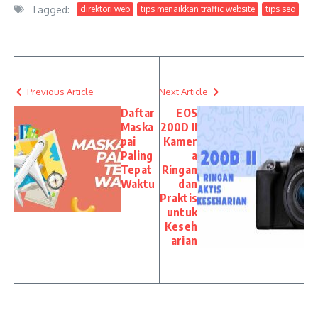
Tagged:
direktori web
tips menaikkan traffic website
tips seo
Previous Article
Next Article
Daftar
EOS
Maska
200D II
pai
Kamer
Paling
a
Tepat
Ringan
Waktu
dan
Praktis
untuk
Keseh
arian