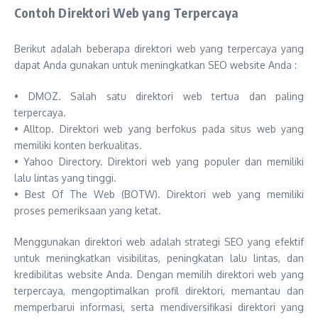
Contoh Direktori Web yang Terpercaya
Berikut adalah beberapa direktori web yang terpercaya yang
dapat Anda gunakan untuk meningkatkan SEO website Anda :
• DMOZ. Salah satu direktori web tertua dan paling
terpercaya.
• Alltop. Direktori web yang berfokus pada situs web yang
memiliki konten berkualitas.
• Yahoo Directory. Direktori web yang populer dan memiliki
lalu lintas yang tinggi.
• Best Of The Web (BOTW). Direktori web yang memiliki
proses pemeriksaan yang ketat.
Menggunakan direktori web adalah strategi SEO yang efektif
untuk meningkatkan visibilitas, peningkatan lalu lintas, dan
kredibilitas website Anda. Dengan memilih direktori web yang
terpercaya, mengoptimalkan profil direktori, memantau dan
memperbarui informasi, serta mendiversifikasi direktori yang