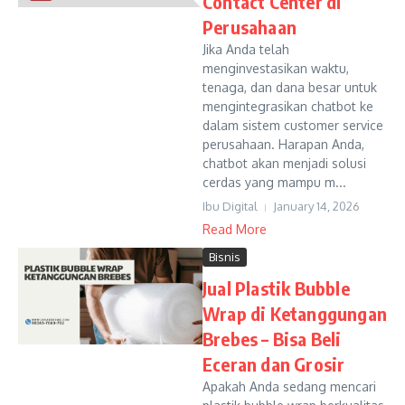
Contact Center di
Perusahaan
Jika Anda telah
menginvestasikan waktu,
tenaga, dan dana besar untuk
mengintegrasikan chatbot ke
dalam sistem customer service
perusahaan. Harapan Anda,
chatbot akan menjadi solusi
cerdas yang mampu m...
Ibu Digital
January 14, 2026
Read More
Bisnis
Jual Plastik Bubble
Wrap di Ketanggungan
Brebes – Bisa Beli
Eceran dan Grosir
Apakah Anda sedang mencari