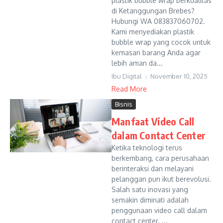
plastik bubble wrap berkualitas
di Ketanggungan Brebes?
Hubungi WA 083837060702.
Kami menyediakan plastik
bubble wrap yang cocok untuk
kemasan barang Anda agar
lebih aman da...
Ibu Digital
November 10, 2025
Read More
Bisnis
Manfaat Video Call
dalam Contact Center
Ketika teknologi terus
berkembang, cara perusahaan
berinteraksi dan melayani
pelanggan pun ikut berevolusi.
Salah satu inovasi yang
semakin diminati adalah
penggunaan video call dalam
contact center. ...