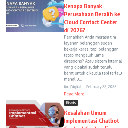
Kenapa Banyak
Perusahaan Beralih ke
Cloud Contact Center
di 2026?
Pernahkah Anda merasa tim
layanan pelanggan sudah
bekerja keras, tapi pelanggan
tetap mengeluh lama
direspons? Atau sistem internal
yang dipakai sudah terlalu
berat untuk dikelola tapi terlalu
mahal u...
Ibu Digital
February 22, 2026
Read More
Bisnis
Kesalahan Umum
Implementasi Chatbot