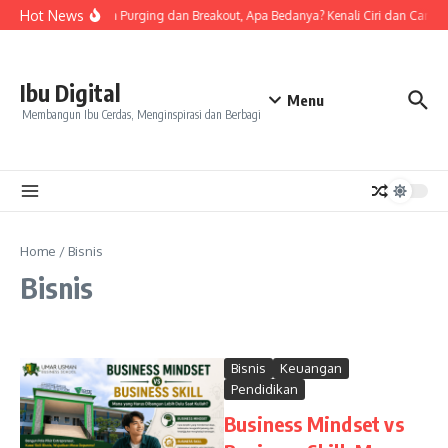
Skip to content
Hot News
Tanda Skin Purging dan Breakout, Apa Bedanya? Kenali Ciri dan Cara M
Ibu Digital
Menu
Membangun Ibu Cerdas, Menginspirasi dan Berbagi
Home
/
Bisnis
Bisnis
Bisnis
Keuangan
Pendidikan
Business Mindset vs