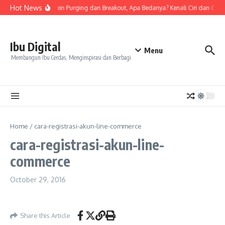
Skip to content
Hot News
Tanda Skin Purging dan Breakout, Apa Bedanya? Kenali Ciri dan Cara
Ibu Digital
Menu
Membangun Ibu Cerdas, Menginspirasi dan Berbagi
Home
/
cara-registrasi-akun-line-commerce
cara-registrasi-akun-line-
commerce
October 29, 2016
Share this Article