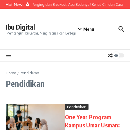
Skip to content
Hot News
Tanda Skin Purging dan Breakout, Apa Bedanya? Kenali Ciri dan Cara Men
Ibu Digital
Menu
Membangun Ibu Cerdas, Menginspirasi dan Berbagi
Home
/
Pendidikan
Pendidikan
Pendidikan
One Year Program
Kampus Umar Usman: