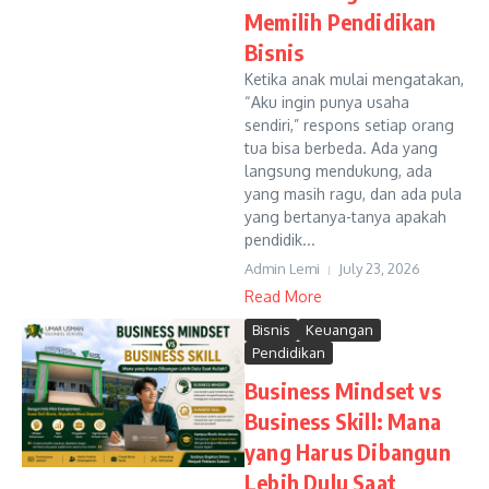
Memilih Pendidikan
Bisnis
Ketika anak mulai mengatakan,
“Aku ingin punya usaha
sendiri,” respons setiap orang
tua bisa berbeda. Ada yang
langsung mendukung, ada
yang masih ragu, dan ada pula
yang bertanya-tanya apakah
pendidik...
Admin Lemi
July 23, 2026
Read More
Bisnis
Keuangan
Pendidikan
Business Mindset vs
Business Skill: Mana
yang Harus Dibangun
Lebih Dulu Saat