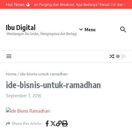
Skip to content
Hot News
Tanda Skin Purging dan Breakout, Apa Bedanya? Kenali Ciri dan Cara
Ibu Digital
Menu
Membangun Ibu Cerdas, Menginspirasi dan Berbagi
Home
/
ide-bisnis-untuk-ramadhan
ide-bisnis-untuk-ramadhan
September 7, 2016
Share this Article