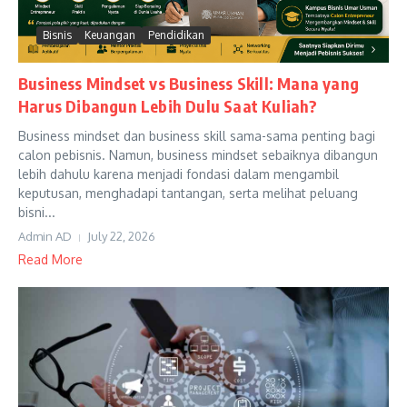
Bisnis
Keuangan
Pendidikan
Business Mindset vs Business Skill: Mana yang
Harus Dibangun Lebih Dulu Saat Kuliah?
Business mindset dan business skill sama-sama penting bagi
calon pebisnis. Namun, business mindset sebaiknya dibangun
lebih dahulu karena menjadi fondasi dalam mengambil
keputusan, menghadapi tantangan, serta melihat peluang
bisni...
Admin AD
July 22, 2026
Read More