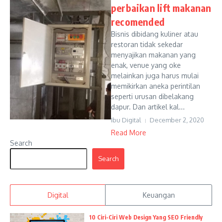
perbaikan lift makanan
recomended
Bisnis dibidang kuliner atau
restoran tidak sekedar
menyajikan makanan yang
enak, venue yang oke
melainkan juga harus mulai
memikirkan aneka perintilan
seperti urusan dibelakang
dapur. Dan artikel kal...
Ibu Digital
December 2, 2020
Read More
Search
Search
Digital
Keuangan
10 Ciri-Ciri Web Design Yang SEO Friendly