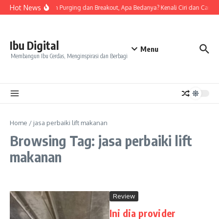
Skip to content
Hot News
Tanda Skin Purging dan Breakout, Apa Bedanya? Kenali Ciri dan Cara 
Ibu Digital
Menu
Membangun Ibu Cerdas, Menginspirasi dan Berbagi
Home
/
jasa perbaiki lift makanan
Browsing Tag: jasa perbaiki lift
makanan
Review
Ini dia provider