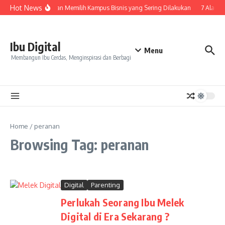
Skip to content
Hot News
7 Kesalahan Memilih Kampus Bisnis yang Sering Dilakukan
7 Alasan
Ibu Digital
Menu
Membangun Ibu Cerdas, Menginspirasi dan Berbagi
Home
/
peranan
Browsing Tag: peranan
Digital
Parenting
Perlukah Seorang Ibu Melek
Digital di Era Sekarang ?