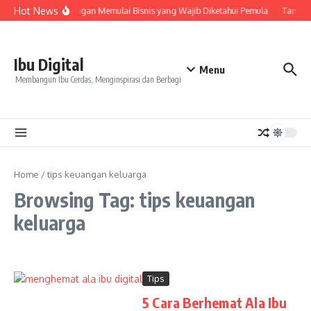
Skip to content
Hot News
7 Keuntungan Memulai Bisnis yang Wajib Diketahui Pemula
Tanda Sk
Ibu Digital
Menu
Membangun Ibu Cerdas, Menginspirasi dan Berbagi
Home
/
tips keuangan keluarga
Browsing Tag: tips keuangan
keluarga
Tips
5 Cara Berhemat Ala Ibu