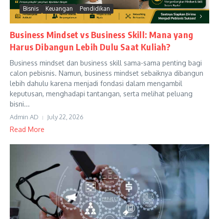
Bisnis
Keuangan
Pendidikan
Business Mindset vs Business Skill: Mana yang
Harus Dibangun Lebih Dulu Saat Kuliah?
Business mindset dan business skill sama-sama penting bagi
calon pebisnis. Namun, business mindset sebaiknya dibangun
lebih dahulu karena menjadi fondasi dalam mengambil
keputusan, menghadapi tantangan, serta melihat peluang
bisni...
Admin AD
July 22, 2026
Read More