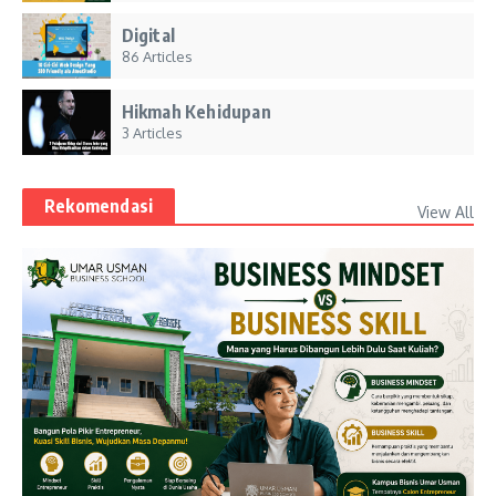
Digital
86 Articles
Hikmah Kehidupan
3 Articles
Rekomendasi
View All