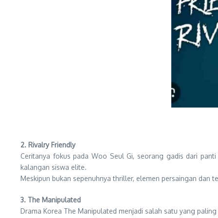
2. Rivalry Friendly
Ceritanya fokus pada Woo Seul Gi, seorang gadis dari panti
kalangan siswa elite.
Meskipun bukan sepenuhnya thriller, elemen persaingan dan te
3. The Manipulated
Drama Korea The Manipulated menjadi salah satu yang paling d