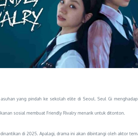
 asuhan yang pindah ke sekolah elite di Seoul. Seul Gi menghadapi 
kanan sosial membuat Friendly Rivalry menarik untuk ditonton.
inantikan di 2025. Apalagi, drama ini akan dibintangi oleh aktor te