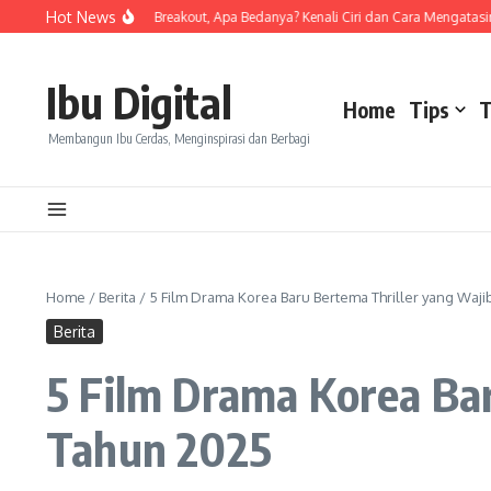
Skip to content
Hot News
Skin Purging dan Breakout, Apa Bedanya? Kenali Ciri dan Cara Mengatasinya
Ibu Digital
Home
Tips
T
Membangun Ibu Cerdas, Menginspirasi dan Berbagi
Home
/
Berita
/
5 Film Drama Korea Baru Bertema Thriller yang Waj
Berita
5 Film Drama Korea Ba
Tahun 2025