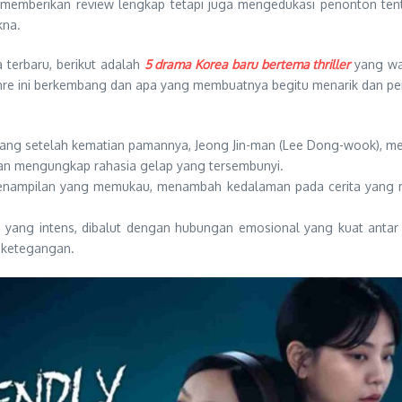
ya memberikan review lengkap tetapi juga mengedukasi penonton tent
kna.
 terbaru, berikut adalah
5 drama Korea baru bertema thriller
yang waj
nre ini berkembang dan apa yang membuatnya begitu menarik dan pe
n), yang setelah kematian pamannya, Jeong Jin-man (Lee Dong-wook), 
dan mengungkap rahasia gelap yang tersembunyi.
enampilan yang memukau, menambah kedalaman pada cerita yang m
yang intens, dibalut dengan hubungan emosional yang kuat antar kar
h ketegangan.