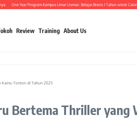
One Year Program Kampus Umar Usman: Belajar Bisnis 1 Tahun untuk Calon Peng
okoh
Review
Training
About Us
ib Kamu Tonton di Tahun 2025
ru Bertema Thriller yang