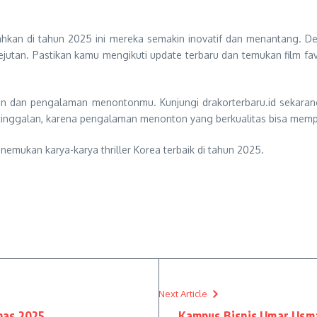
 bahkan di tahun 2025 ini mereka semakin inovatif dan menantang. De
kejutan. Pastikan kamu mengikuti update terbaru dan temukan fil
dan pengalaman menontonmu. Kunjungi drakorterbaru.id sekarang 
tinggalan, karena pengalaman menonton yang berkualitas bisa memp
ukan karya-karya thriller Korea terbaik di tahun 2025.
Next Article
nas 2025
Kampus Bisnis Umar Usm