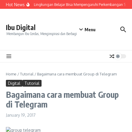
Skip to content
Hot News
7 Alasan Lingkungan Belajar Bisa Mempengaruhi Perkembangan Seor
Ibu Digital
Menu
Membangun Ibu Cerdas, Menginspirasi dan Berbagi
Home
/
Tutorial
/
Bagaimana cara membuat Group di Telegram
Digital
Tutorial
Bagaimana cara membuat Group
di Telegram
January 19, 2017