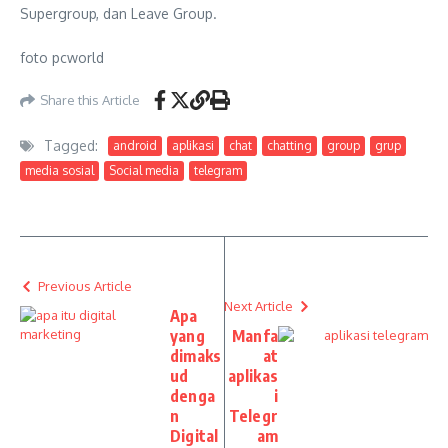
Supergroup, dan Leave Group.
foto pcworld
Share this Article
Tagged:
android
aplikasi
chat
chatting
group
grup
media sosial
Social media
telegram
Previous Article
Next Article
Apa
yang
Manfa
dimaks
at
ud
aplikas
denga
i
n
Telegr
Digital
am