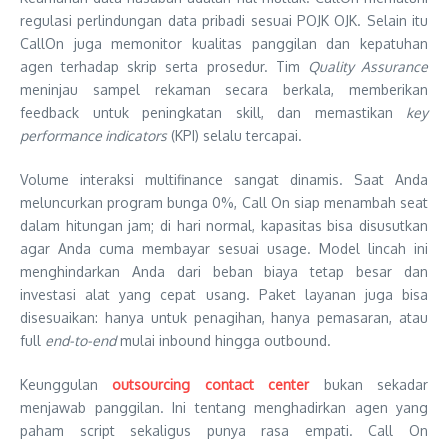
regulasi perlindungan data pribadi sesuai POJK OJK. Selain itu
CallOn juga memonitor kualitas panggilan dan kepatuhan
agen terhadap skrip serta prosedur. Tim
Quality Assurance
meninjau sampel rekaman secara berkala, memberikan
feedback untuk peningkatan skill, dan memastikan
key
performance indicators
(KPI) selalu tercapai.
Volume interaksi multifinance sangat dinamis. Saat Anda
meluncurkan program bunga 0%, Call On siap menambah seat
dalam hitungan jam; di hari normal, kapasitas bisa disusutkan
agar Anda cuma membayar sesuai usage. Model lincah ini
menghindarkan Anda dari beban biaya tetap besar dan
investasi alat yang cepat usang. Paket layanan juga bisa
disesuaikan: hanya untuk penagihan, hanya pemasaran, atau
full
end-to-end
mulai inbound hingga outbound.
Keunggulan
outsourcing contact center
bukan sekadar
menjawab panggilan. Ini tentang menghadirkan agen yang
paham script sekaligus punya rasa empati. Call On