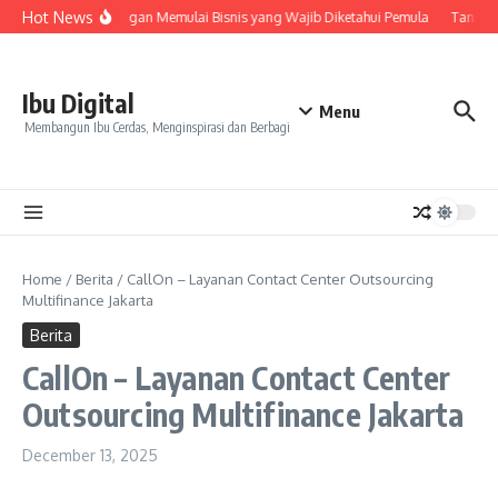
Skip to content
Hot News
7 Keuntungan Memulai Bisnis yang Wajib Diketahui Pemula
Tanda Sk
Ibu Digital
Menu
Membangun Ibu Cerdas, Menginspirasi dan Berbagi
Home
/
Berita
/
CallOn – Layanan Contact Center Outsourcing
Multifinance Jakarta
Berita
CallOn – Layanan Contact Center
Outsourcing Multifinance Jakarta
December 13, 2025