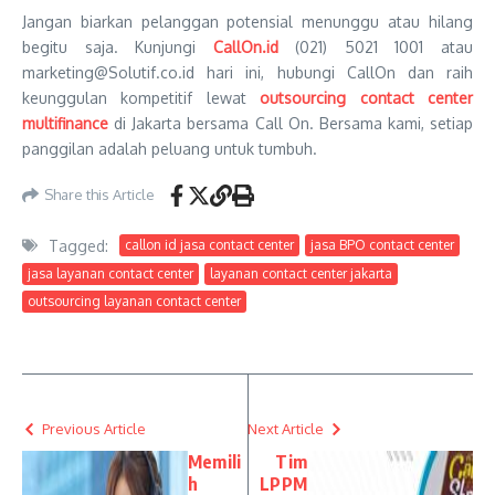
Jangan biarkan pelanggan potensial menunggu atau hilang
begitu saja. Kunjungi
CallOn.id
(021) 5021 1001 atau
marketing@Solutif.co.id hari ini, hubungi CallOn dan raih
keunggulan kompetitif lewat
outsourcing contact center
multifinance
di Jakarta bersama Call On. Bersama kami, setiap
panggilan adalah peluang untuk tumbuh.
Share this Article
Tagged:
callon id jasa contact center
jasa BPO contact center
jasa layanan contact center
layanan contact center jakarta
outsourcing layanan contact center
Previous Article
Next Article
Memili
Tim
h
LPPM