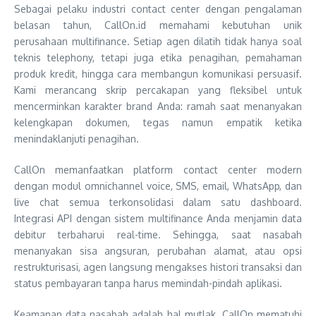
Sebagai pelaku industri contact center dengan pengalaman
belasan tahun, CallOn.id memahami kebutuhan unik
perusahaan multifinance. Setiap agen dilatih tidak hanya soal
teknis telephony, tetapi juga etika penagihan, pemahaman
produk kredit, hingga cara membangun komunikasi persuasif.
Kami merancang skrip percakapan yang fleksibel untuk
mencerminkan karakter brand Anda: ramah saat menanyakan
kelengkapan dokumen, tegas namun empatik ketika
menindaklanjuti penagihan.
CallOn memanfaatkan platform contact center modern
dengan modul omnichannel voice, SMS, email, WhatsApp, dan
live chat semua terkonsolidasi dalam satu dashboard.
Integrasi API dengan sistem multifinance Anda menjamin data
debitur terbaharui real-time. Sehingga, saat nasabah
menanyakan sisa angsuran, perubahan alamat, atau opsi
restrukturisasi, agen langsung mengakses histori transaksi dan
status pembayaran tanpa harus memindah-pindah aplikasi.
Keamanan data nasabah adalah hal mutlak. CallOn mematuhi