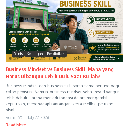
Bisnis
Keuangan
Pendidikan
Business Mindset vs Business Skill: Mana yang
Harus Dibangun Lebih Dulu Saat Kuliah?
Business mindset dan business skill sama-sama penting bagi
calon pebisnis. Namun, business mindset sebaiknya dibangun
lebih dahulu karena menjadi fondasi dalam mengambil
keputusan, menghadapi tantangan, serta melihat peluang
bisni...
Admin AD
July 22, 2026
Read More