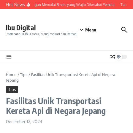
Skip to content
Hot News
7 Keuntungan Memulai Bisnis yang Wajib Diketahui Pemula
Tanda Sk
Ibu Digital
Menu
Membangun Ibu Cerdas, Menginspirasi dan Berbagi
Home
/
Tips
/
Fasilitas Unik Transportasi Kereta Api di Negara
Jepang
Tips
Fasilitas Unik Transportasi
Kereta Api di Negara Jepang
December 12, 2024