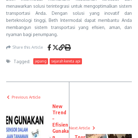
menawarkan solusi terintegrasi untuk mengoptimalkan sistem
transportasi Anda. Dengan solusi yang inovatif dan
berteknologi tinggi, Beth Intermodal dapat membantu Anda
membangun sistem transportasi yang efisien, aman, dan
nyaman bagi penumpang.
Share this Article
Tagged:
jepang
sejarah kereta api
Previous Article
New
Trend
–
Efisien
Next Article
Gunaka
n
Tour