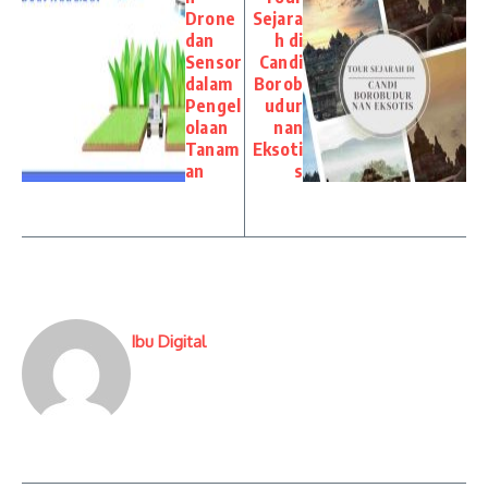
Drone
Sejara
dan
h di
Sensor
Candi
dalam
Borob
Pengel
udur
olaan
nan
Tanam
Eksoti
an
s
Ibu Digital