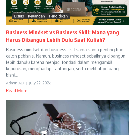
Bisnis
Keuangan
Pendidikan
Business Mindset vs Business Skill: Mana yang
Harus Dibangun Lebih Dulu Saat Kuliah?
Business mindset dan business skill sama-sama penting bagi
calon pebisnis. Namun, business mindset sebaiknya dibangun
lebih dahulu karena menjadi fondasi dalam mengambil
keputusan, menghadapi tantangan, serta melihat peluang
bisni...
Admin AD
July 22, 2026
Read More