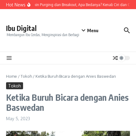
Skip to content
Hot News
Tanda Skin Purging dan Breakout, Apa Bedanya? Kenali Ciri dan Cara
Ibu Digital
Menu
Membangun Ibu Cerdas, Menginspirasi dan Berbagi
Home
/
Tokoh
/
Ketika Buruh Bicara dengan Anies Baswedan
Tokoh
Ketika Buruh Bicara dengan Anies
Baswedan
May 5, 2023