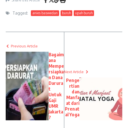
Tagged:
anies baswedan
buruh
upah buruh
Previous Article
Bagaim
ana
Mempe
rsiapka
Next Article
n Dana
Penge
Darura
rtian
t
dan
Untuk
Manfa
Gaji
at dari
UMR
Prenat
Jakarta
al Yoga
?