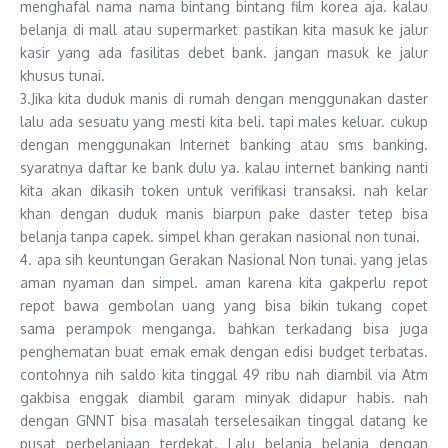
menghafal nama nama bintang bintang film korea aja. kalau
belanja di mall atau supermarket pastikan kita masuk ke jalur
kasir yang ada fasilitas debet bank. jangan masuk ke jalur
khusus tunai.
3.Jika kita duduk manis di rumah dengan menggunakan daster
lalu ada sesuatu yang mesti kita beli. tapi males keluar. cukup
dengan menggunakan Internet banking atau sms banking.
syaratnya daftar ke bank dulu ya. kalau internet banking nanti
kita akan dikasih token untuk verifikasi transaksi. nah kelar
khan dengan duduk manis biarpun pake daster tetep bisa
belanja tanpa capek. simpel khan gerakan nasional non tunai.
4. apa sih keuntungan Gerakan Nasional Non tunai. yang jelas
aman nyaman dan simpel. aman karena kita gakperlu repot
repot bawa gembolan uang yang bisa bikin tukang copet
sama perampok menganga. bahkan terkadang bisa juga
penghematan buat emak emak dengan edisi budget terbatas.
contohnya nih saldo kita tinggal 49 ribu nah diambil via Atm
gakbisa enggak diambil garam minyak didapur habis. nah
dengan GNNT bisa masalah terselesaikan tinggal datang ke
pusat perbelanjaan terdekat. Lalu belanja belanja dengan