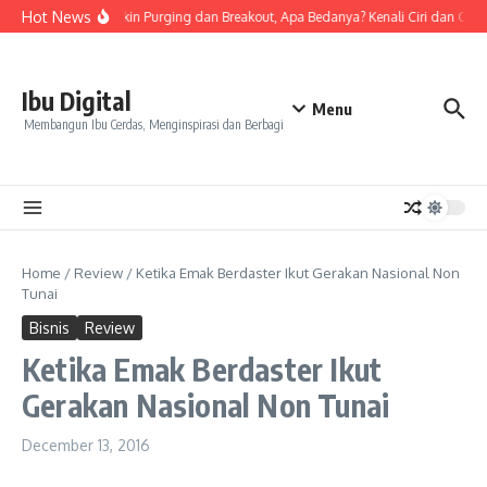
Skip to content
Hot News
Tanda Skin Purging dan Breakout, Apa Bedanya? Kenali Ciri dan Cara
Ibu Digital
Menu
Membangun Ibu Cerdas, Menginspirasi dan Berbagi
Home
/
Review
/
Ketika Emak Berdaster Ikut Gerakan Nasional Non
Tunai
Bisnis
Review
Ketika Emak Berdaster Ikut
Gerakan Nasional Non Tunai
December 13, 2016