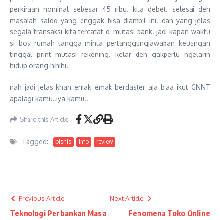
perkiraan nominal sebesar 45 ribu. kita debet. selesai deh
masalah saldo yang enggak bisa diambil ini. dan yang jelas
segala transaksi kita tercatat di mutasi bank. jadi kapan waktu
si bos rumah tangga minta pertanggungjawaban keuangan
tinggal print mutasi rekening. kelar deh gakperlu ngelarin
hidup orang hihihi.
nah jadi jelas khan emak emak berdaster aja biaa ikut GNNT
apalagi kamu..iya kamu..
Share this Article
Tagged:
bisnis
info
review
Previous Article
Next Article
Teknologi Perbankan Masa
Fenomena Toko Online