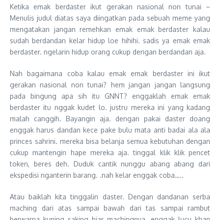
Ketika emak berdaster ikut gerakan nasional non tunai –
Menulis judul diatas saya diingatkan pada sebuah meme yang
mengatakan jangan remehkan emak emak berdaster kalau
sudah berdandan kelar hidup loe hihihi. sadis ya emak emak
berdaster. ngelarin hidup orang cukup dengan berdandan aja.
Nah bagaimana coba kalau emak emak berdaster ini ikut
gerakan nasional non tunai? hem jangan jangan langsung
pada bingung apa sih itu GNNT? enggaklah emak emak
berdaster itu nggak kudet lo. justru mereka ini yang kadang
malah canggih. Bayangin aja. dengan pakai daster doang
enggak harus dandan kece pake bulu mata anti badai ala ala
princes sahrini. mereka bisa belanja semua kebutuhan dengan
cukup mantengin hape mereka aja. tinggal klik klik pencet
token, beres deh. Duduk cantik nunggu abang abang dari
ekspedisi nganterin barang. .nah kelar enggak coba…..
Atau baiklah kita tinggalin daster. Dengan dandanan serba
maching dari atas sampai bawah dari tas sampai rambut
berwarna kuning saking biar machingnya. enggak lucu khan