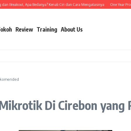
Breakout, Apa Bedanya? Kenali Ciri dan Cara Mengatasinya
One Year Program 
okoh
Review
Training
About Us
 Rekomended
 Mikrotik Di Cirebon yan