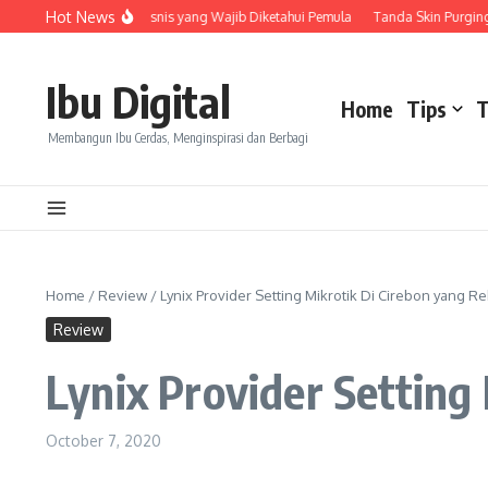
Skip to content
Hot News
ntungan Memulai Bisnis yang Wajib Diketahui Pemula
Tanda Skin Purging dan 
Ibu Digital
Home
Tips
T
Membangun Ibu Cerdas, Menginspirasi dan Berbagi
Home
/
Review
/
Lynix Provider Setting Mikrotik Di Cirebon yang
Review
Lynix Provider Setting
October 7, 2020