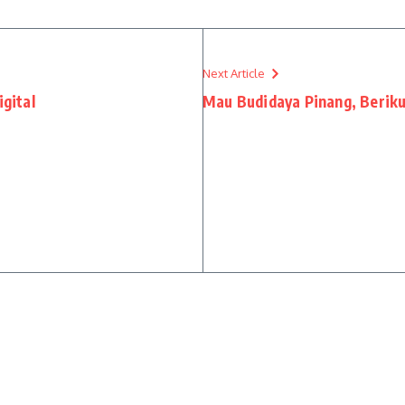
Next Article
igital
Mau Budidaya Pinang, Berikut