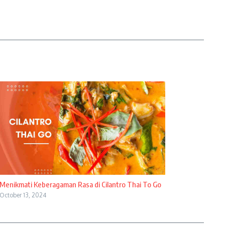
Menikmati Keberagaman Rasa di Cilantro Thai To Go
October 13, 2024