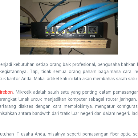
ah menjadi kebutuhan setiap orang baik profesional, pengusaha bahk
iatannnya. Tapi, tidak semua orang paham bagaimana cara inst
k kantor Anda. Maka, artikel kali ini kita akan membahas salah satu
Cirebon
. Mikrotik adalah salah satu yang penting dalam pemasangan
erangkat lunak untuk menjadikan komputer sebagai router jaringan. 
erlarang diakses dengan cara memblokirnya, mengatur konfiguras
hkan antara bandwith dari trafic luar negeri dan dalam negeri. Ja
utuhan IT usaha Anda, misalnya seperti pemasangan fiber optic, serve