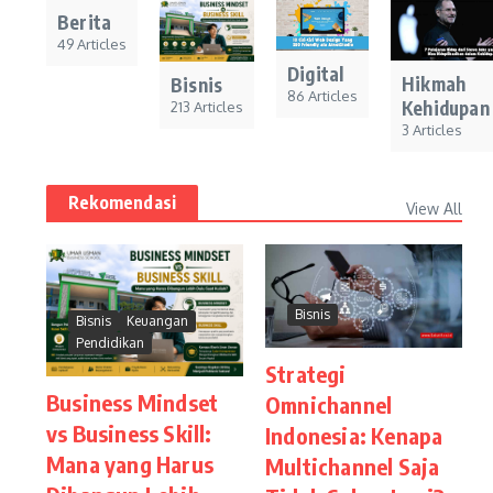
Berita
49 Articles
Digital
Hikmah
Bisnis
86 Articles
Kehidupan
213 Articles
3 Articles
Rekomendasi
View All
Bisnis
Bisnis
Keuangan
Pendidikan
Strategi
Business Mindset
Omnichannel
vs Business Skill:
Indonesia: Kenapa
Mana yang Harus
Multichannel Saja