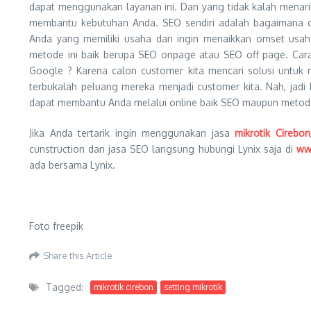
dapat menggunakan layanan ini. Dan yang tidak kalah menari
membantu kebutuhan Anda. SEO sendiri adalah bagaimana ca
Anda yang memiliki usaha dan ingin menaikkan omset usaha
metode ini baik berupa SEO onpage atau SEO off page. Cara
Google ? Karena calon customer kita mencari solusi untuk
terbukalah peluang mereka menjadi customer kita. Nah, jadi
dapat membantu Anda melalui online baik SEO maupun metode
Jika Anda tertarik ingin menggunakan jasa
mikrotik Cirebon
cunstruction dan jasa SEO langsung hubungi Lynix saja di
www
ada bersama Lynix.
Foto freepik
Share this Article
Tagged:
mikrotik cirebon
setting mikrotik