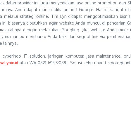
k adalah provider ini juga menyediakan jasa online promotion dan 
ranya Anda dapat muncul dihalaman 1 Google. Hal ini sangat dib
 melalui strategi online. Tim Lynix dapat mengoptimasikan bisni
 ini biasanya dibutuhkan agar website Anda muncul di pencarian 
 masalahnya dengan melakukan Googling. Jika website Anda muncu
 Lynix mampu membantu Anda baik dari segi offline via pembenahan
 lainnya.
, cyberindo, IT solution, jaringan komputer, jasa maintenance, onl
.Lynix.id
atau WA 0821-1613-9088 . Solusi kebutuhan teknologi unt