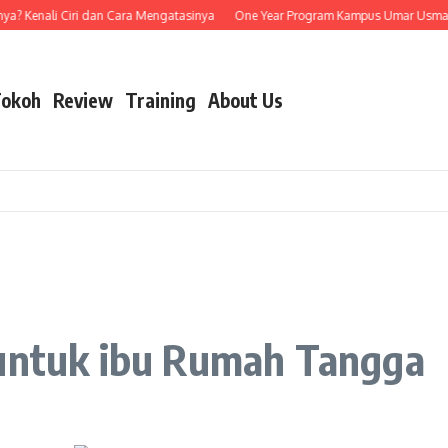
enali Ciri dan Cara Mengatasinya
One Year Program Kampus Umar Usman: Bela
okoh
Review
Training
About Us
 untuk ibu Rumah Tangga