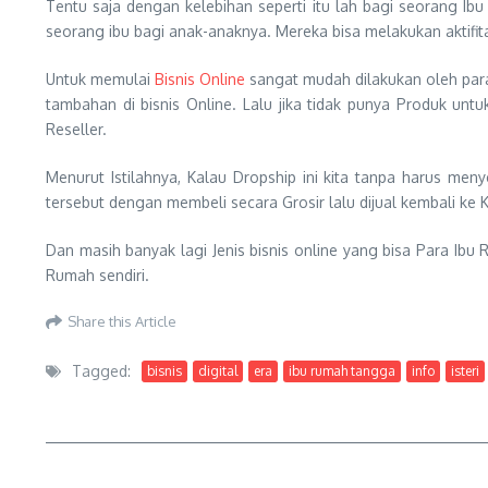
Tentu saja dengan kelebihan seperti itu lah bagi seorang 
seorang ibu bagi anak-anaknya. Mereka bisa melakukan aktifi
Untuk memulai
Bisnis Online
sangat mudah dilakukan oleh par
tambahan di bisnis Online. Lalu jika tidak punya Produk unt
Reseller.
Menurut Istilahnya, Kalau Dropship ini kita tanpa harus me
tersebut dengan membeli secara Grosir lalu dijual kembali ke
Dan masih banyak lagi Jenis bisnis online yang bisa Para Ibu
Rumah sendiri.
Share this Article
Tagged:
bisnis
digital
era
ibu rumah tangga
info
isteri