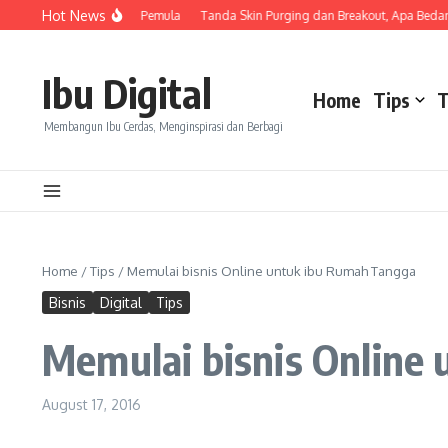
Skip to content
Hot News
ang Wajib Diketahui Pemula
Tanda Skin Purging dan Breakout, Apa Bedanya? K
Ibu Digital
Home
Tips
T
Membangun Ibu Cerdas, Menginspirasi dan Berbagi
Home
/
Tips
/
Memulai bisnis Online untuk ibu Rumah Tangga
Bisnis
Digital
Tips
Memulai bisnis Online
August 17, 2016