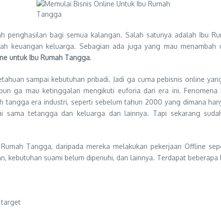
ah penghasilan bagi semua kalangan. Salah satunya adalah Ibu R
h keuangan keluarga. Sebagian ada juga yang mau menambah uang
ine untuk Ibu Rumah Tangga
.
getahuan sampai kebutuhan pribadi. Jadi ga cuma pebisnis online y
n ga mau ketinggalan mengikuti euforia dari era ini. Fenomena i
 tangga era industri, seperti sebelum tahun 2000 yang dimana ha
hmi sama tetangga dan keluarga dan lainnya. Tapi sekarang sud
Ibu Rumah Tangga, daripada mereka melakukan pekerjaan Offline s
n, kebutuhan suami belum dipenuhi, dan lainnya. Terdapat beberapa ke
 target