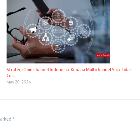
Strategi Omnichannel Indonesia: Kenapa Multichannel Saja Tidak
Cu ...
May 20, 2026
marked
*