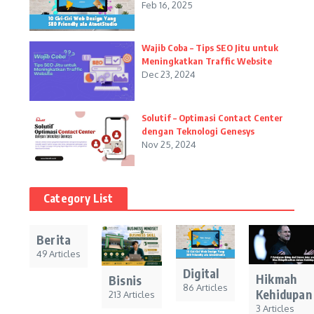
Feb 16, 2025
Wajib Coba – Tips SEO Jitu untuk
Meningkatkan Traffic Website
Dec 23, 2024
Solutif – Optimasi Contact Center
dengan Teknologi Genesys
Nov 25, 2024
Category List
Berita
49 Articles
Digital
Hikmah
Bisnis
86 Articles
Kehidupan
213 Articles
3 Articles