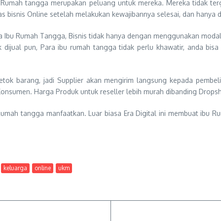
Ibu Rumah tangga merupakan peluang untuk mereka. Mereka tidak te
tas bisnis Online setelah melakukan kewajibannya selesai, dan han
a Ibu Rumah Tangga, Bisnis tidak hanya dengan menggunakan modal
uk dijual pun, Para ibu rumah tangga tidak perlu khawatir, anda b
nyetok barang, jadi Supplier akan mengirim langsung kepada pembe
 Konsumen. Harga Produk untuk reseller lebih murah dibanding Dropsh
 Rumah tangga manfaatkan. Luar biasa Era Digital ini membuat ibu Ru
keluarga
online
ukm