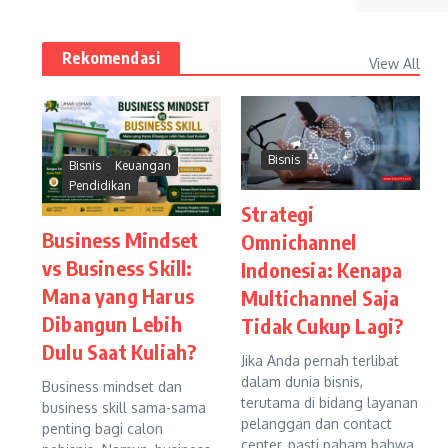
Rekomendasi
View All
Bisnis
Bisnis
Keuangan
Pendidikan
Strategi
Business Mindset
Omnichannel
vs Business Skill:
Indonesia: Kenapa
Mana yang Harus
Multichannel Saja
Dibangun Lebih
Tidak Cukup Lagi?
Dulu Saat Kuliah?
Jika Anda pernah terlibat
dalam dunia bisnis,
Business mindset dan
terutama di bidang layanan
business skill sama-sama
pelanggan dan contact
penting bagi calon
center, pasti paham bahwa