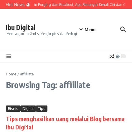
Skip to content
Hot News
Tanda Skin Purging dan Breakout, Apa Bedanya? Kenali Ciri dan Cara
Ibu Digital
Menu
Membangun Ibu Cerdas, Menginspirasi dan Berbagi
Home
/
affiiliate
Browsing Tag: affiiliate
Bisnis
Digital
Tips
Tips menghasilkan uang melalui Blog bersama
Ibu Digital