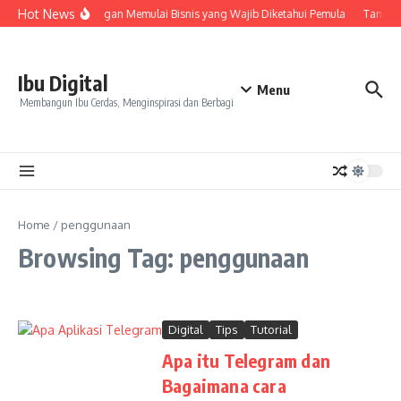
Skip to content
Hot News
7 Keuntungan Memulai Bisnis yang Wajib Diketahui Pemula
Tanda Sk
Ibu Digital
Menu
Membangun Ibu Cerdas, Menginspirasi dan Berbagi
Home
/
penggunaan
Browsing Tag: penggunaan
Digital
Tips
Tutorial
Apa itu Telegram dan
Bagaimana cara