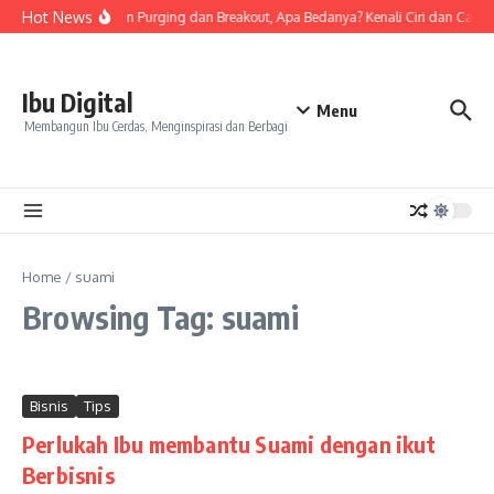
Skip to content
Hot News
Tanda Skin Purging dan Breakout, Apa Bedanya? Kenali Ciri dan Cara 
Ibu Digital
Menu
Membangun Ibu Cerdas, Menginspirasi dan Berbagi
Home
/
suami
Browsing Tag: suami
Bisnis
Tips
Perlukah Ibu membantu Suami dengan ikut
Berbisnis