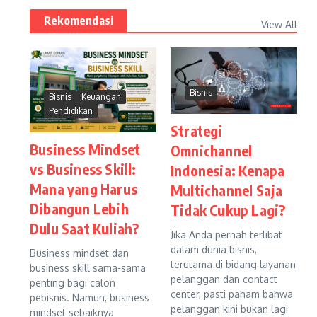
Rekomendasi
View All
Bisnis
Bisnis
Keuangan
Pendidikan
Strategi
Business Mindset
Omnichannel
vs Business Skill:
Indonesia: Kenapa
Mana yang Harus
Multichannel Saja
Dibangun Lebih
Tidak Cukup Lagi?
Dulu Saat Kuliah?
Jika Anda pernah terlibat
dalam dunia bisnis,
Business mindset dan
terutama di bidang layanan
business skill sama-sama
pelanggan dan contact
penting bagi calon
center, pasti paham bahwa
pebisnis. Namun, business
pelanggan kini bukan lagi
mindset sebaiknya