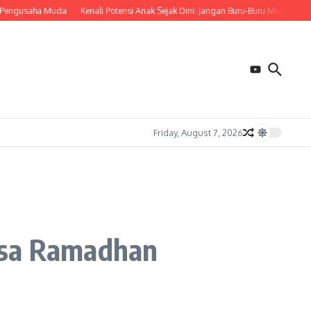
gusaha Muda
Kenali Potensi Anak Sejak Dini: Jangan Buru-Buru Menentukan Ma
Friday, August 7, 2026
asa Ramadhan