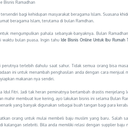
endiri bagi kehidupan masyarakat beragama Islam. Suasana khidm
 umat beragama Islam, terutama di bulan Ramdhan.
h untuk mengumpulkan pahala sebanyak-banyaknya. Bulan Ramadh
di waktu bulan puasa. Ingin tahu
Ide Bisnis Online Untuk Ibu Ruma
 perutnya terlebih dahulu saat sahur. Tidak semua orang bisa ma
adaan ini untuk menambah penghasilan anda dengan cara menjual ma
yiapkan makanan nya sendiri.
 Idul Fitri. Jadi tak heran peminatnya bertambah drastis menjelang
a dan mahir membuat kue kering, ayo lakukan bisnis ini selama Bulan R
 menarik yang banyak digunakan sebagai buah tangan bagi para kerab
aatkan orang untuk mulai membeli baju muslim yang baru. Salah s
 kalangan selebriti. Bila anda memiliki relasi dengan supplier baj