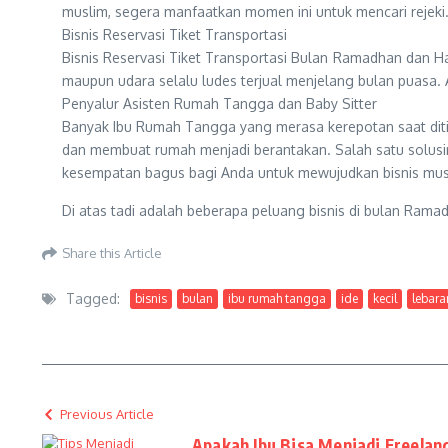
muslim, segera manfaatkan momen ini untuk mencari rejeki
Bisnis Reservasi Tiket Transportasi
Bisnis Reservasi Tiket Transportasi Bulan Ramadhan dan Har
maupun udara selalu ludes terjual menjelang bulan puasa. A
Penyalur Asisten Rumah Tangga dan Baby Sitter
Banyak Ibu Rumah Tangga yang merasa kerepotan saat diti
dan membuat rumah menjadi berantakan. Salah satu solusiny
kesempatan bagus bagi Anda untuk mewujudkan bisnis musi
Di atas tadi adalah beberapa peluang bisnis di bulan Rama
Share this Article
Tagged:
bisnis
bulan
ibu rumah tangga
ide
kecil
lebara
Previous Article
Apakah Ibu Bisa Menjadi Freelance