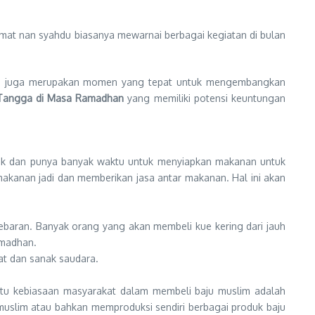
at nan syahdu biasanya mewarnai berbagai kegiatan di bulan
an juga merupakan momen yang tepat untuk mengembangkan
h Tangga di Masa Ramadhan
yang memiliki potensi keuntungan
sak dan punya banyak waktu untuk menyiapkan makanan untuk
kanan jadi dan memberikan jasa antar makanan. Hal ini akan
 lebaran. Banyak orang yang akan membeli kue kering dari jauh
amadhan.
at dan sanak saudara.
atu kebiasaan masyarakat dalam membeli baju muslim adalah
u muslim atau bahkan memproduksi sendiri berbagai produk baju