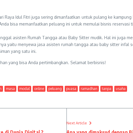
.
i Raya Idul Fitri juga sering dimanfaatkan untuk pulang ke kampung h
nda bisa memanfaatkan peluang ini untuk memulai bisnis reservasi ti
nggal asisten Rumah Tangga atau Baby Sitter mudik. Hal ini juga m
a yaitu menyewa jasa asisten rumah tangga atau baby sitter infal s
man yang satu ini.
dhan yang bisa Anda pertimbangkan. Selamat berbisnis!
n
masa
modal
online
peluang
puasa
ramadhan
tanpa
usaha
Next Article
 di Dunia Digital ?
Apa yang dimaksud dengan Bi