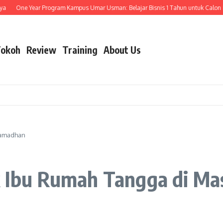
One Year Program Kampus Umar Usman: Belajar Bisnis 1 Tahun untuk Calon Pen
okoh
Review
Training
About Us
Ramadhan
uk Ibu Rumah Tangga di M