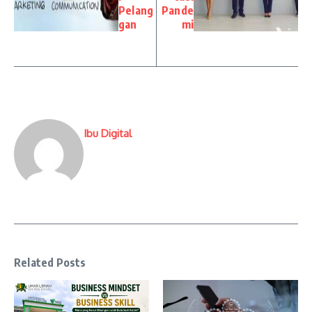
Pelang
Pande
gan
mi
Ibu Digital
Related Posts