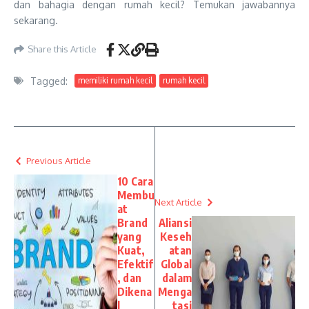
dan bahagia dengan rumah kecil? Temukan jawabannya
sekarang.
Share this Article
Tagged:
memiliki rumah kecil
rumah kecil
Previous Article
10 Cara
Membu
Next Article
at
Brand
Aliansi
yang
Keseh
Kuat,
atan
Efektif
Global
, dan
dalam
Dikena
Menga
l
tasi