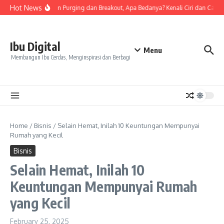
Skip to content
Hot News
Tanda Skin Purging dan Breakout, Apa Bedanya? Kenali Ciri dan Cara M
Ibu Digital
Menu
Membangun Ibu Cerdas, Menginspirasi dan Berbagi
Home
/
Bisnis
/
Selain Hemat, Inilah 10 Keuntungan Mempunyai
Rumah yang Kecil
Bisnis
Selain Hemat, Inilah 10
Keuntungan Mempunyai Rumah
yang Kecil
February 25, 2025