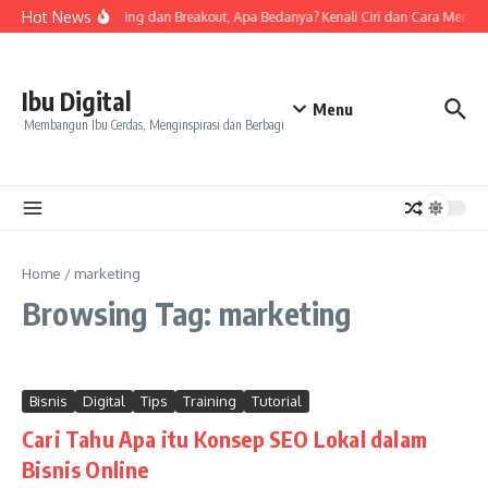
Skip to content
Hot News
Tanda Skin Purging dan Breakout, Apa Bedanya? Kenali Ciri dan Cara Mengat
Ibu Digital
Menu
Membangun Ibu Cerdas, Menginspirasi dan Berbagi
Home
/
marketing
Browsing Tag: marketing
Bisnis
Digital
Tips
Training
Tutorial
Cari Tahu Apa itu Konsep SEO Lokal dalam
Bisnis Online