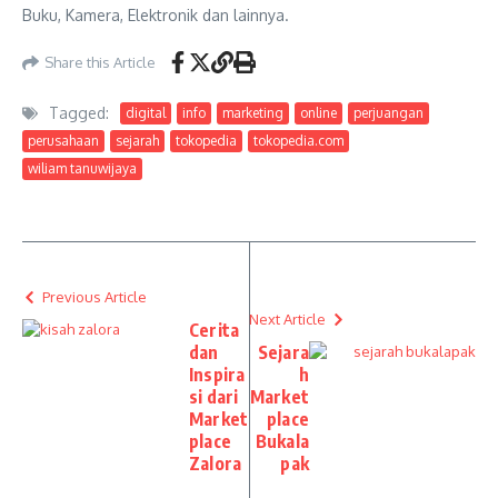
Buku, Kamera, Elektronik dan lainnya.
Share this Article
Tagged:
digital
info
marketing
online
perjuangan
perusahaan
sejarah
tokopedia
tokopedia.com
wiliam tanuwijaya
Previous Article
Next Article
Cerita
dan
Sejara
Inspira
h
si dari
Market
Market
place
place
Bukala
Zalora
pak