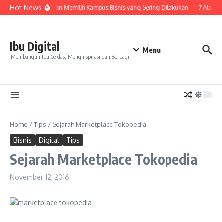
Skip to content
Hot News
7 Kesalahan Memilih Kampus Bisnis yang Sering Dilakukan
7 Alasan 
Ibu Digital
Menu
Membangun Ibu Cerdas, Menginspirasi dan Berbagi
Home
/
Tips
/
Sejarah Marketplace Tokopedia
Bisnis
Digital
Tips
Sejarah Marketplace Tokopedia
November 12, 2016