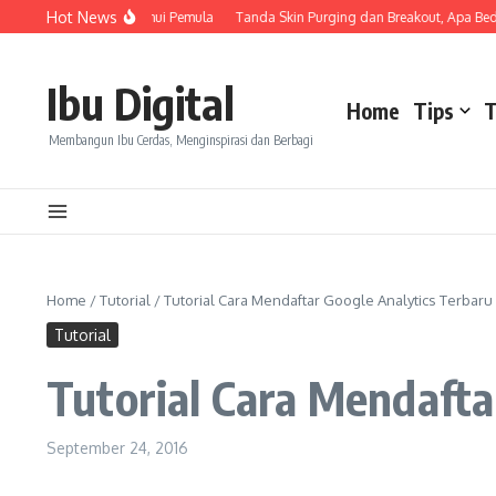
Skip to content
Hot News
 yang Wajib Diketahui Pemula
Tanda Skin Purging dan Breakout, Apa Bedanya?
Ibu Digital
Home
Tips
T
Membangun Ibu Cerdas, Menginspirasi dan Berbagi
Home
/
Tutorial
/
Tutorial Cara Mendaftar Google Analytics Terbaru
Tutorial
Tutorial Cara Mendafta
September 24, 2016