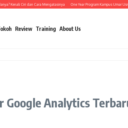
 Kenali Ciri dan Cara Mengatasinya
One Year Program Kampus Umar Usman: Be
okoh
Review
Training
About Us
r Google Analytics Terbar