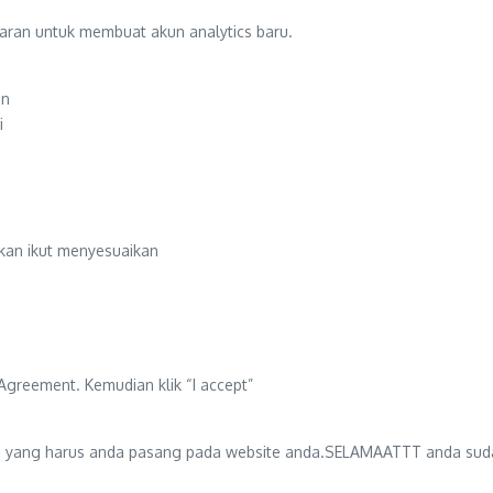
aran untuk membuat akun analytics baru.
an
i
kan ikut menyesuaikan
greement. Kemudian klik “I accept”
cs yang harus anda pasang pada website anda.SELAMAATTT anda sud