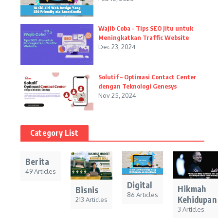
Wajib Coba – Tips SEO Jitu untuk
Meningkatkan Traffic Website
Dec 23, 2024
Solutif – Optimasi Contact Center
dengan Teknologi Genesys
Nov 25, 2024
Category List
Berita
49 Articles
Digital
Hikmah
Bisnis
86 Articles
Kehidupan
213 Articles
3 Articles