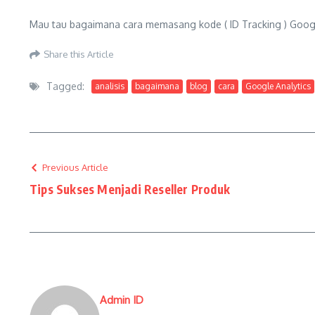
Mau tau bagaimana cara memasang kode ( ID Tracking ) Google
Share this Article
Tagged:
analisis
bagaimana
blog
cara
Google Analytics
Previous Article
Tips Sukses Menjadi Reseller Produk
Admin ID