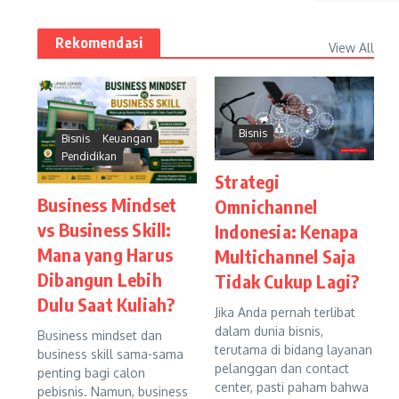
Rekomendasi
View All
Bisnis
Bisnis
Keuangan
Pendidikan
Strategi
Business Mindset
Omnichannel
vs Business Skill:
Indonesia: Kenapa
Mana yang Harus
Multichannel Saja
Dibangun Lebih
Tidak Cukup Lagi?
Dulu Saat Kuliah?
Jika Anda pernah terlibat
dalam dunia bisnis,
Business mindset dan
terutama di bidang layanan
business skill sama-sama
pelanggan dan contact
penting bagi calon
center, pasti paham bahwa
pebisnis. Namun, business