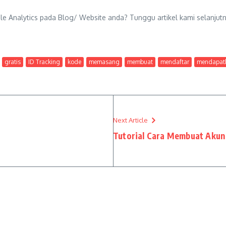
 Analytics pada Blog/ Website anda? Tunggu artikel kami selanjutny
gratis
ID Tracking
kode
memasang
membuat
mendaftar
mendapat
Next Article
Tutorial Cara Membuat Akun