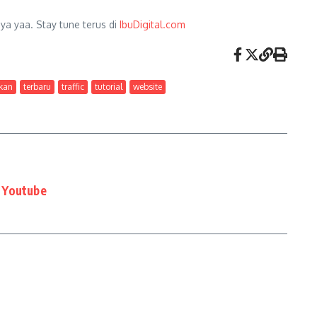
a yaa. Stay tune terus di
IbuDigital.com
kan
terbaru
traffic
tutorial
website
 Youtube