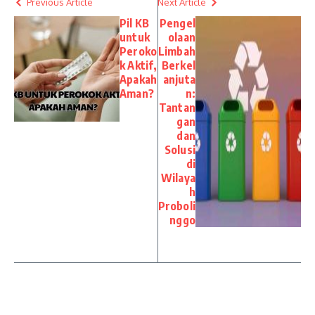
Previous Article
Next Article
Pil KB
Pengel
untuk
olaan
Peroko
Limbah
k Aktif,
Berkel
Apakah
anjuta
Aman?
n:
Tantan
gan
dan
Solusi
di
Wilaya
h
Proboli
nggo