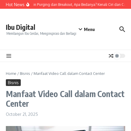
Skip to content
Hot News
Tanda Skin Purging dan Breakout, Apa Bedanya? Kenali Ciri dan Cara 
Ibu Digital
Menu
Membangun Ibu Cerdas, Menginspirasi dan Berbagi
Home
/
Bisnis
/
Manfaat Video Call dalam Contact Center
Bisnis
Manfaat Video Call dalam Contact
Center
October 21, 2025